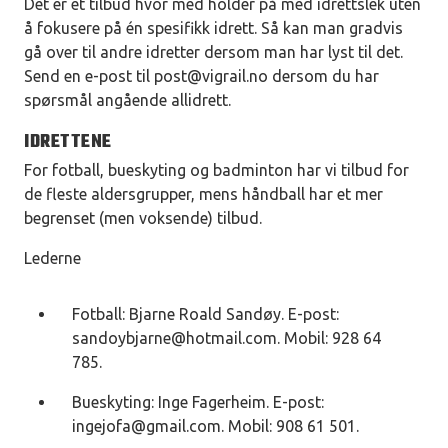
Det er et tilbud hvor med holder på med idrettslek uten
å fokusere på én spesifikk idrett. Så kan man gradvis
gå over til andre idretter dersom man har lyst til det.
Send en e-post til
post@vigrail.no
dersom du har
spørsmål angående allidrett.
IDRETTENE
For fotball, bueskyting og badminton har vi tilbud for
de fleste aldersgrupper, mens håndball har et mer
begrenset (men voksende) tilbud.
Lederne
Fotball: Bjarne Roald Sandøy. E-post:
sandoybjarne@hotmail.com
. Mobil: 928 64
785.
Bueskyting: Inge Fagerheim. E-post:
ingejofa@gmail.com
. Mobil: 908 61 501.