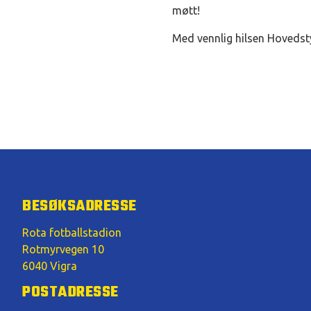
møtt!
Med vennlig hilsen Hovedsty
BESØKSADRESSE
Rota fotballstadion
Rotmyrvegen 10
6040 Vigra
POSTADRESSE