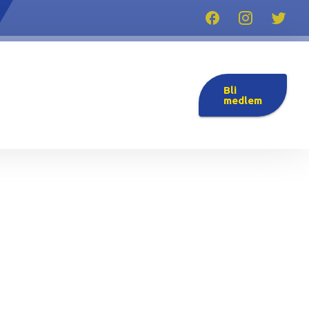
Bli
medlem