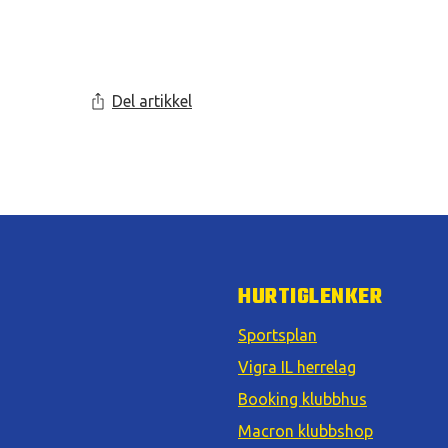
Del artikkel
HURTIGLENKER
Sportsplan
Vigra IL herrelag
Booking klubbhus
Macron klubbshop