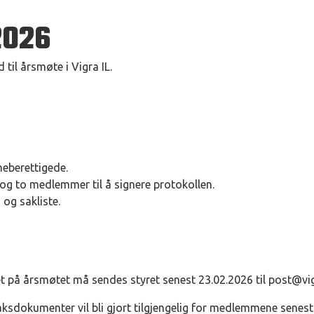
2026
 til årsmøte i Vigra IL.
eberettigede.
t og to medlemmer til å signere protokollen.
 og sakliste.
 på årsmøtet må sendes styret senest 23.02.2026 til
post@vig
aksdokumenter vil bli gjort tilgjengelig for medlemmene senest