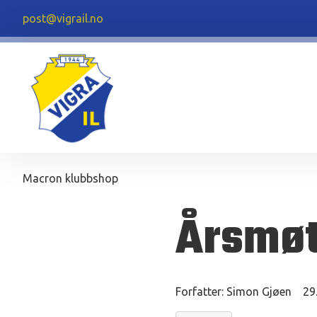
post@vigrail.no
Macron klubbshop
Årsmøt
Forfatter:
Simon Gjøen
29