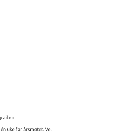
rail.no
.
 én uke før årsmøtet. Vel